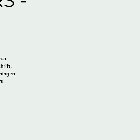
S -
o.a.
hrift,
eningen
rs