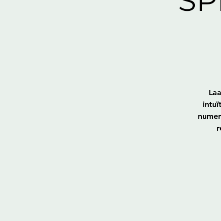
SP
Laa
intuï
numero
r