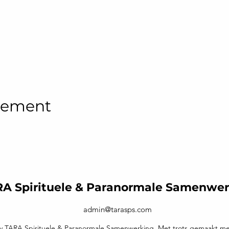
enement
A Spirituele & Paranormale Samenwe
admin@tarasps.com
y TARA Spirituele & Paranormale Samenwerking. Met trots gemaakt m