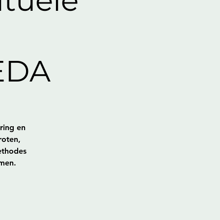
ituele
EDA
ring en
roten,
ethodes
omen.