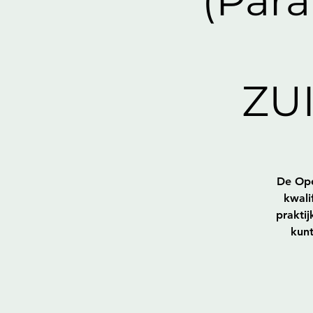
(Para
ZU
De Ope
kwali
prakti
kunt