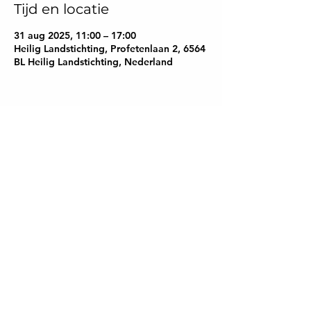
Tijd en locatie
31 aug 2025, 11:00 – 17:00
Heilig Landstichting, Profetenlaan 2, 6564
BL Heilig Landstichting, Nederland
Deel dit evenement
TARA Spirituele &
Paranormale
Samenwerking
admin@tarasps.com