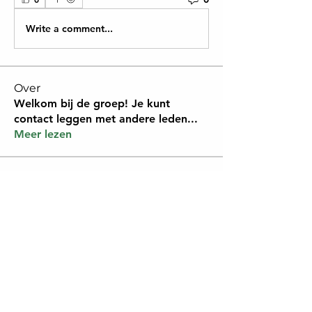
Write a comment...
Over
Welkom bij de groep! Je kunt
contact leggen met andere leden
...
Meer lezen
Leden
Yvonne J. Smit
Volgen
jokehoogendoorn
Volgen
jokehoogendoorn
Alle Leden (2) bekijken